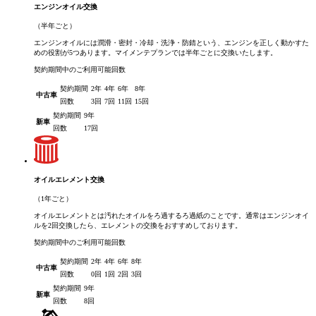
エンジンオイル交換
（半年ごと）
エンジンオイルには潤滑・密封・冷却・洗浄・防錆という、エンジンを正しく動かすた
めの役割が5つあります。マイメンテプランでは半年ごとに交換いたします。
契約期間中のご利用可能回数
契約期間
2年
4年
6年
8年
中古車
回数
3回
7回
11回
15回
契約期間
9年
新車
回数
17回
オイルエレメント交換
（1年ごと）
オイルエレメントとは汚れたオイルをろ過するろ過紙のことです。通常はエンジンオイ
ルを2回交換したら、エレメントの交換をおすすめしております。
契約期間中のご利用可能回数
契約期間
2年
4年
6年
8年
中古車
回数
0回
1回
2回
3回
契約期間
9年
新車
回数
8回