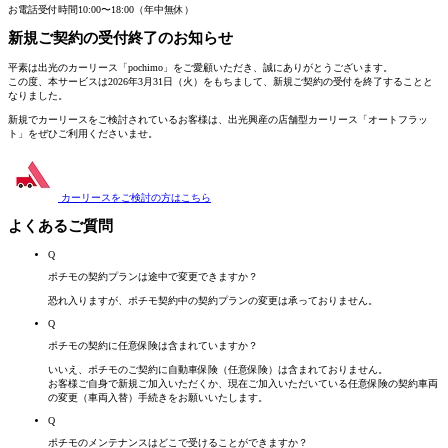
お電話受付時間
10:00〜18:00（年中無休）
新規ご契約の受付終了
のお知らせ
平素は出光のカーリース「pochimo」をご愛顧いただき、誠にありがとうございます。
この度、本サービスは2026年3月31日（火）をもちまして、新規ご契約の受付を終了することと
なりました。
新規でカーリースをご検討されているお客様は、
出光興産の店舗型カーリース「オートフラッ
ト」
をぜひご利用くださいませ。
カーリースをご検討の方は
こちら
よくあるご質問
Q
ポチモの契約プランは途中で変更できますか？
恐れ入りますが、ポチモ契約中の契約プランの変更は承っておりません。
Q
ポチモの契約に任意保険は含まれていますか？
いいえ、ポチモのご契約に自動車保険（任意保険）は含まれておりません。
お客様ご自身で新規ご加入いただくか、現在ご加入いただいている任意保険の契約車両
の変更（車両入替）手続きをお願いいたします。
Q
ポチモのメンテナンスはどこで受けることができますか？