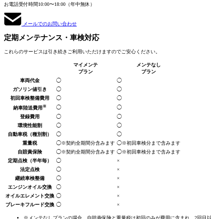
お電話受付時間
10:00〜18:00（年中無休）
メールでのお問い合わせ
定期メンテナンス
・車検対応
これらのサービスは引き続きご利用いただけますのでご安心ください。
マイメンテ
メンテなし
プラン
プラン
車両代金
◯
◯
ガソリン値引き
◯
◯
初回車検整備費用
◯
◯
※
◯
◯
納車陸送費用
登録費用
◯
◯
環境性能割
◯
◯
自動車税
（種別割）
◯
◯
重量税
◯
※契約全期間分
含みます
◯
※初回車検分まで
含みます
自賠責保険
◯
※契約全期間分
含みます
◯
※初回車検分まで
含みます
定期点検
（半年毎）
◯
×
法定点検
◯
×
継続車検整備
◯
×
エンジンオイル交換
◯
×
オイルエレメント交換
◯
×
ブレーキフルード交換
◯
×
※メンテなしプランの場合、自賠責保険と重量税は初回のみが費用に含まれ、2回目以