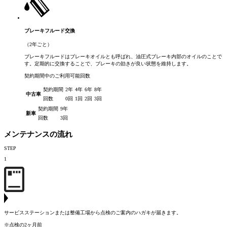
ブレーキフルード交換
（2年ごと）
ブレーキフルードはブレーキオイルとも呼ばれ、油圧式ブレーキ内部のオイルのことで
す。定期的に交換することで、ブレーキの効きが良い状態を維持します。
契約期間中のご利用可能回数
契約期間
2年
4年
6年
8年
中古車
回数
0回
1回
2回
3回
契約期間
9年
新車
回数
3回
メンテナンスの流れ
STEP
1
サービスステーションまたは整備工場から点検のご案内のハガキが届きます。
※点検の2ヶ月前