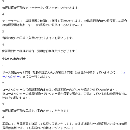
3
修理対応が可能なディーラーをご案内させていただきます
4
ディーラーにて、故障原因を確認して修理を実施いたします。
※保証期間内かつ限度額内の場合
は修理費用は無料です。
（お客様のご負担はございません。）
3
普段お使いの工場に入庫いただくようにお願いします。
4
保証期間外の修理の場合、費用はお客様負担となります。
中古車でご契約の場合
1
リース開始から1年間（延長保証加入のお客様は2年間）は保証が付帯されていますので、 「
コ
ールセンター
」までご一報ください。
2
コールセンターにて保証期間
内
または、保証期間
外
のどちらか確認させていただきます。
※コールセンターの対応時間外でレッカー等が必要な場合は、ご契約している自動車保険会社に
連絡をお願いします。
3
修理対応が可能な工場をご案内させていただきます
4
工場にて、故障原因を確認して修理を実施いたします。
※保証期間内かつ限度額内の場合は修理
費用は無料です。
（お客様のご負担はございません。）