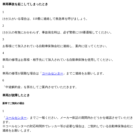
車両事故を起こしてしまったとき
1
けが人がいる場合は、119番に連絡して救急車を呼びましょう。
2
けが人の有無にかかわらず、事故発生時は、必ず警察に110番通報してください。
3
お客様にて加入されている自動車保険会社に連絡し、案内に従ってください。
4
車両の修理はお客様・相手先にて加入されている自動車保険を使用してください。
5
車両の修理が困難な場合は「
コールセンター
」までご連絡をお願いします。
6
「中途解約金」を算出してご案内させていただきます。
車両が故障したとき
新車でご契約の場合
1
「
コールセンター
」までご一報ください。メーカー保証の期間内かどうかを確認させていただき
ます。
※コールセンターの対応時間外でレッカー等が必要な場合は、ご契約している自動車保険会社に
連絡をお願いします。