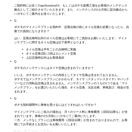
ご契約時にお近くのapollostationSS、もしくはポチモ提携工場をお客様のメンテナンス
拠点としてご紹介させていただきます。また、メンテナンスの2カ月前に該当拠点から
ハガキにてご案内をお送りいたします。
Q
ポチモのマイメンテプランを契約中、定期点検の前にオイル交換が必要になったら、自
腹での
負担に
なりますか？
はい、定期点検時以外のオイル交換はお客様にてご負担をお願いいたします。 マイメ
ンテプランに関するオイル交換は以下基準となります。
オイル交換は半年ごとの点検時に実施
オイル交換2回に1回はエレメント交換
上記交換時以外はお客様負担
Q
ポチモのメンテナンスにはタイヤ交換は含まれていますか？
いいえ、ポチモのメンテナンスの内容としてタイヤ交換は含まれておりません。
ポチモではメンテナンスプランにかかわらず、タイヤ（スタッドレスタイヤ）やバッテ
リーなどの消耗品交換は含まれません。メンテナンスプランのうちの1つである「マイ
メンテプラン」をお選びいただいた場合、オイル交換、法定点検、車検及び、税金が含
まれます。
Q
ポチモ契約期間中に車検を受けるにはどうすればいいですか？
マイメンテプランにご加入の場合は、月々のリース料に車検費用（2回目以降も）が含
まれています。車検の2カ月前にハガキにてご案内いたします。
一方、メンテなしプランには車検費用（2回目以降）が含まれておりませんので、お客
様にてお手続きとお支払いをお願いいたします。