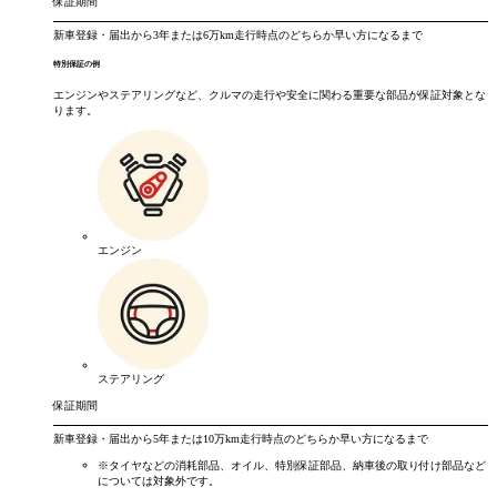
保証期間
新車登録・届出から
3年
または
6万km
走行時点のどちらか早い方になるまで
特別保証の例
エンジンやステアリングなど、クルマの走行や安全に関わる重要な部品が保証対象とな
ります。
エンジン
ステアリング
保証期間
新車登録・届出から
5年
または
10万km
走行時点のどちらか早い方になるまで
※タイヤなどの消耗部品、オイル、特別保証部品、納車後の取り付け部品など
については対象外です。