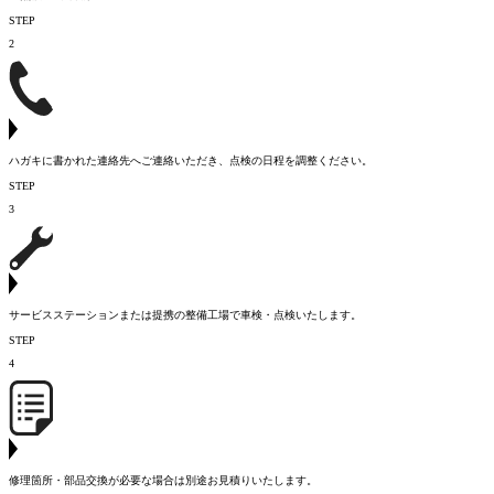
STEP
2
ハガキに書かれた連絡先へご連絡いただき、点検の日程を調整ください。
STEP
3
サービスステーションまたは提携の整備工場で車検・点検いたします。
STEP
4
修理箇所・部品交換が必要な場合は別途お見積りいたします。