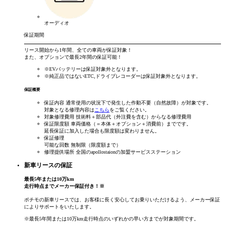
オーディオ
保証期間
リース開始から
1年間
、全ての車両が保証対象！
また、オプションで
最長2年間
の保証可能！
※EVバッテリーは保証対象外となります。
※純正品ではないETC,ドライブレコーダーは保証対象外となります。
保証概要
保証内容
通常使用の状況下で発生した作動不要（自然故障）が対象です。
対象となる修理内容は
こちら
をご覧ください。
対象修理費用
技術料＋部品代（外注費を含む）からなる修理費用
保証限度額
車両価格（＝本体＋オプション＋消費前）までです。
延長保証に加入した場合も限度額は変わりません。
保証修理
可能な回数
無制限（限度額まで）
修理提供場所
全国のapollostaionの加盟サービスステーション
新車リースの保証
最長
5
年
または
10
万km
走行時点まで
メーカー保証付き！
※
ポチモの新車リースでは、お客様に長く安心してお乗りいただけるよう、メーカー保証
によりサポートをいたします。
※最長5年間または10万km走行時点のいずれかの早い方までが対象期間です。