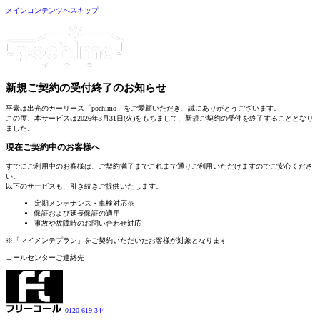
メインコンテンツへスキップ
新規ご契約の受付終了
のお知らせ
平素は出光のカーリース「pochimo」をご愛顧いただき、誠にありがとうございます。
この度、本サービスは2026年3月31日(火)をもちまして、新規ご契約の受付を終了することとなり
ました。
現在ご契約中のお客様へ
すでにご利用中のお客様は、
ご契約満了までこれまで通りご利用いただけます
のでご安心くださ
い。
以下のサービスも、引き続きご提供いたします。
定期メンテナンス・車検対応
※
保証および延長保証の適用
事故や故障時のお問い合わせ対応
※「マイメンテプラン」をご契約いただいたお客様が対象となります
コールセンターご連絡先
0120-619-344