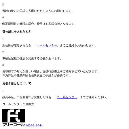
3
普段お使いの工場に入庫いただくようにお願いします。
4
保証期間外の修理の場合、費用はお客様負担となります。
引っ越しをされたとき
1
新住所が確定されたら、「
コールセンター
」までご連絡をお願いします。
2
車検証記載の住所を変更する必要があります。
3
お客様での対応が難しい場合、提携行政書士をご紹介させていただきます。
※免許証や任意保険も住所変更の手続きが必要です。
お引き落としについて
1
残高不足、口座変更等が発生した場合、「
コールセンター
」までご連絡ください。
コールセンターご連絡先
0120-619-344