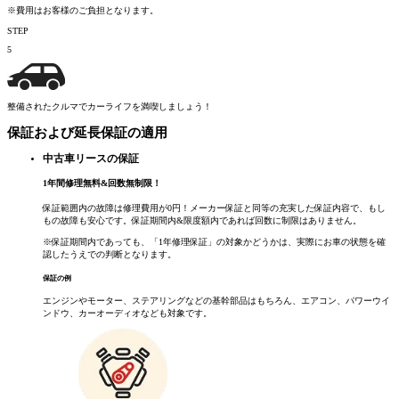
※費用はお客様のご負担となります。
STEP
5
整備されたクルマでカーライフを満喫しましょう！
保証および延長保証の適用
中古車リースの保証
1
年間修理無料
&
回数無制限！
保証範囲内の故障は修理費用が0円！メーカー保証と同等の充実した保証内容で、もし
もの故障も安心です。保証期間内&限度額内であれば回数に制限はありません。
※保証期間内であっても、「1年修理保証」の対象かどうかは、実際にお車の状態を確
認したうえでの判断となります。
保証の例
エンジンやモーター、ステアリングなどの基幹部品はもちろん、エアコン、パワーウイ
ンドウ、カーオーディオなども対象です。