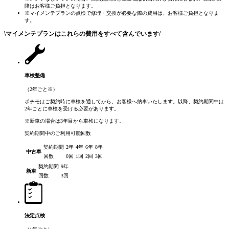
降はお客様ご負担となります。
※マイメンテプランの点検で修理・交換が必要な際の費用は、お客様ご負担となりま
す。
\
マイメンテプランはこれらの費用をすべて含んでいます
/
車検整備
（2年ごと
※
）
ポチモはご契約時に車検を通してから、お客様へ納車いたします。以降、契約期間中は
2年ごとに車検を受ける必要があります。
※新車の場合は3年目から車検になります。
契約期間中のご利用可能回数
契約期間
2年
4年
6年
8年
中古車
回数
0回
1回
2回
3回
契約期間
9年
新車
回数
3回
法定点検