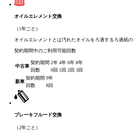
オイルエレメント交換
（1年ごと）
オイルエレメントとは汚れたオイルをろ過するろ過紙の
契約期間中のご利用可能回数
契約期間
2年
4年
6年
8年
中古車
回数
0回
1回
2回
3回
契約期間
9年
新車
回数
8回
ブレーキフルード交換
（2年ごと）