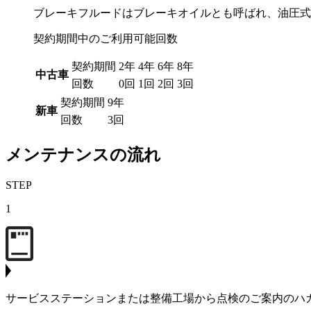
ブレーキフルードはブレーキオイルとも呼ばれ、油圧式
契約期間中のご利用可能回数
契約期間
2年
4年
6年
8年
中古車
回数
0回
1回
2回
3回
契約期間
9年
新車
回数
3回
メンテナンスの流れ
STEP
1
サービスステーションまたは整備工場から点検のご案内のハ