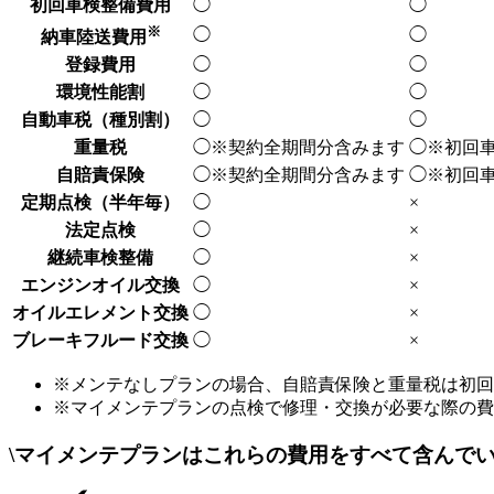
初回車検整備費用
◯
◯
※
◯
◯
納車陸送費用
登録費用
◯
◯
環境性能割
◯
◯
自動車税
（種別割）
◯
◯
重量税
◯
※契約全期間分
含みます
◯
※初回
自賠責保険
◯
※契約全期間分
含みます
◯
※初回
定期点検
（半年毎）
◯
×
法定点検
◯
×
継続車検整備
◯
×
エンジンオイル交換
◯
×
オイルエレメント交換
◯
×
ブレーキフルード交換
◯
×
※メンテなしプランの場合、自賠責保険と重量税は初回
※マイメンテプランの点検で修理・交換が必要な際の費
\
マイメンテプランはこれらの費用をすべて含んで