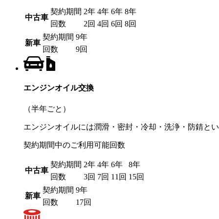
契約期間
2年
4年
6年
8年
中古車
回数
2回
4回
6回
8回
契約期間
9年
新車
回数
9回
エンジンオイル交換
（半年ごと）
エンジンオイルには潤滑・密封・冷却・洗浄・防錆とい
契約期間中のご利用可能回数
契約期間
2年
4年
6年
8年
中古車
回数
3回
7回
11回
15回
契約期間
9年
新車
回数
17回