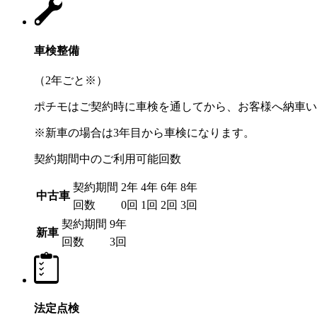
車検整備
（2年ごと
※
）
ポチモはご契約時に車検を通してから、お客様へ納車い
※新車の場合は3年目から車検になります。
契約期間中のご利用可能回数
契約期間
2年
4年
6年
8年
中古車
回数
0回
1回
2回
3回
契約期間
9年
新車
回数
3回
法定点検