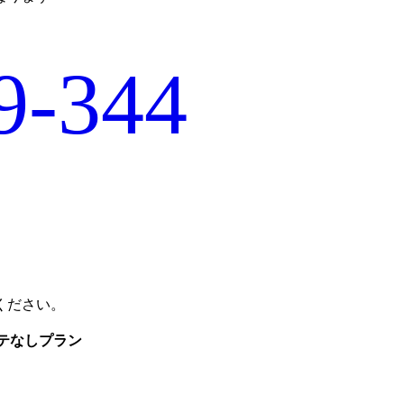
9-344
ください。
テなし
プラン