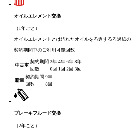
オイルエレメント交換
（1年ごと）
オイルエレメントとは汚れたオイルをろ過するろ過紙の
契約期間中のご利用可能回数
契約期間
2年
4年
6年
8年
中古車
回数
0回
1回
2回
3回
契約期間
9年
新車
回数
8回
ブレーキフルード交換
（2年ごと）