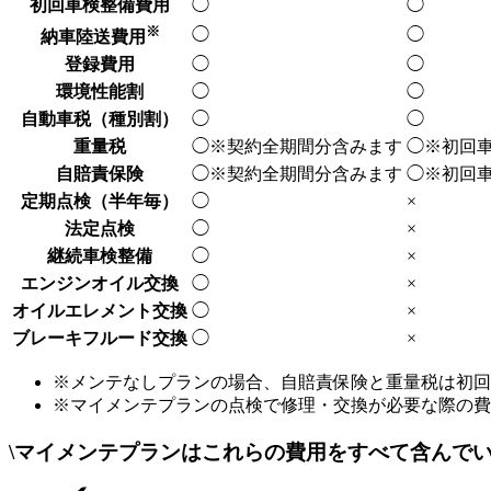
初回車検整備費用
◯
◯
※
◯
◯
納車陸送費用
登録費用
◯
◯
環境性能割
◯
◯
自動車税
（種別割）
◯
◯
重量税
◯
※契約全期間分
含みます
◯
※初回
自賠責保険
◯
※契約全期間分
含みます
◯
※初回
定期点検
（半年毎）
◯
×
法定点検
◯
×
継続車検整備
◯
×
エンジンオイル交換
◯
×
オイルエレメント交換
◯
×
ブレーキフルード交換
◯
×
※メンテなしプランの場合、自賠責保険と重量税は初回
※マイメンテプランの点検で修理・交換が必要な際の費
\
マイメンテプランはこれらの費用をすべて含んで