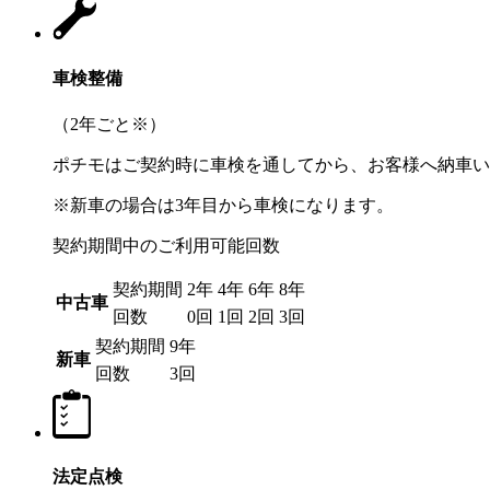
車検整備
（2年ごと
※
）
ポチモはご契約時に車検を通してから、お客様へ納車い
※新車の場合は3年目から車検になります。
契約期間中のご利用可能回数
契約期間
2年
4年
6年
8年
中古車
回数
0回
1回
2回
3回
契約期間
9年
新車
回数
3回
法定点検