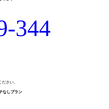
9-344
ください。
テなし
プラン