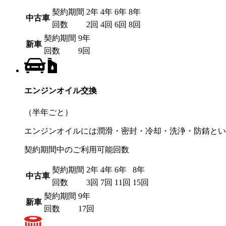
契約期間
2年
4年
6年
8年
中古車
回数
2回
4回
6回
8回
契約期間
9年
新車
回数
9回
エンジンオイル交換
（半年ごと）
エンジンオイルには潤滑・密封・冷却・洗浄・防錆とい
契約期間中のご利用可能回数
契約期間
2年
4年
6年
8年
中古車
回数
3回
7回
11回
15回
契約期間
9年
新車
回数
17回