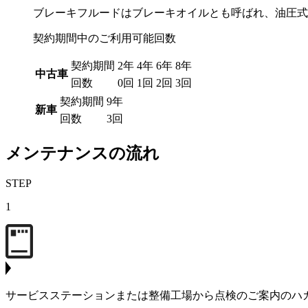
ブレーキフルードはブレーキオイルとも呼ばれ、油圧式
契約期間中のご利用可能回数
契約期間
2年
4年
6年
8年
中古車
回数
0回
1回
2回
3回
契約期間
9年
新車
回数
3回
メンテナンスの流れ
STEP
1
サービスステーションまたは整備工場から点検のご案内のハ