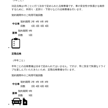
（1年ごと）
法定点検は1年ごとに行う法令で定められた点検整備です。車の安全性や快適さを維持
するために、外回り・足回り・下回りなどの点検整備を行います。
契約期間中のご利用可能回数
契約期間
2年
4年
6年
8年
中古車
回数
1回
2回
3回
4回
契約期間
9年
新車
回数
5回
定期点検
（半年ごと）
半年ごとの点検整備は法令で定められてはいません。ですが、常に安全で快適なドライ
ブを楽しんでいただきたいため、定期点検整備を行います。
契約期間中のご利用可能回数
契約期間
2年
4年
6年
8年
中古車
回数
2回
4回
6回
8回
契約期間
9年
新車
回数
9回