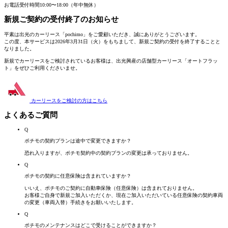
お電話受付時間
10:00〜18:00（年中無休）
新規ご契約の受付終了
のお知らせ
平素は出光のカーリース「pochimo」をご愛顧いただき、誠にありがとうございます。
この度、本サービスは2026年3月31日（火）をもちまして、新規ご契約の受付を終了することと
なりました。
新規でカーリースをご検討されているお客様は、
出光興産の店舗型カーリース「オートフラッ
ト」
をぜひご利用くださいませ。
カーリースをご検討の方は
こちら
よくあるご質問
Q
ポチモの契約プランは途中で変更できますか？
恐れ入りますが、ポチモ契約中の契約プランの変更は承っておりません。
Q
ポチモの契約に任意保険は含まれていますか？
いいえ、ポチモのご契約に自動車保険（任意保険）は含まれておりません。
お客様ご自身で新規ご加入いただくか、現在ご加入いただいている任意保険の契約車両
の変更（車両入替）手続きをお願いいたします。
Q
ポチモのメンテナンスはどこで受けることができますか？