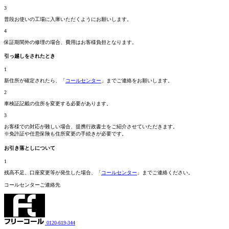
3
普段お使いの工場に入庫いただくようにお願いします。
4
保証期間外の修理の場合、費用はお客様負担となります。
引っ越しをされたとき
1
新住所が確定されたら、「
コールセンター
」までご連絡をお願いします。
2
車検証記載の住所を変更する必要があります。
3
お客様での対応が難しい場合、提携行政書士をご紹介させていただきます。
※免許証や任意保険も住所変更の手続きが必要です。
お引き落としについて
1
残高不足、口座変更等が発生した場合、「
コールセンター
」までご連絡ください。
コールセンターご連絡先
0120-619-344