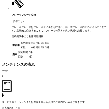
ブレーキフルード交換
（2年ごと）
ブレーキフルードはブレーキオイルとも呼ばれ、油圧式ブレーキ内部のオイルのことで
す。定期的に交換することで、ブレーキの効きが良い状態を維持します。
契約期間中のご利用可能回数
契約期間
2年
4年
6年
8年
中古車
回数
0回
1回
2回
3回
契約期間
9年
新車
回数
3回
メンテナンスの流れ
STEP
1
サービスステーションまたは整備工場から点検のご案内のハガキが届きます。
※点検の2ヶ月前