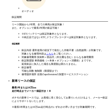
オーディオ
保証期間
リース開始から
1年間
、全ての車両が保証対象！
また、オプションで
最長2年間
の保証可能！
※EVバッテリーは保証対象外となります。
※純正品ではないETC,ドライブレコーダーは保証対象外となります。
保証概要
保証内容
通常使用の状況下で発生した作動不要（自然故障）が対象です。
対象となる修理内容は
こちら
をご覧ください。
対象修理費用
技術料＋部品代（外注費を含む）からなる修理費用
保証限度額
車両価格（＝本体＋オプション＋消費前）までです。
延長保証に加入した場合も限度額は変わりません。
保証修理
可能な回数
無制限（限度額まで）
修理提供場所
全国のapollostaionの加盟サービスステーション
新車リースの保証
最長
5
年
または
10
万km
走行時点まで
メーカー保証付き！
※
ポチモの新車リースでは、お客様に長く安心してお乗りいただけるよう、メーカー保証
によりサポートをいたします。
※最長5年間または10万km走行時点のいずれかの早い方までが対象期間です。