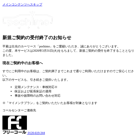
メインコンテンツへスキップ
新規ご契約の受付終了
のお知らせ
平素は出光のカーリース「pochimo」をご愛顧いただき、誠にありがとうございます。
この度、本サービスは2026年3月31日(火)をもちまして、新規ご契約の受付を終了することとなり
ました。
現在ご契約中のお客様へ
すでにご利用中のお客様は、
ご契約満了までこれまで通りご利用いただけます
のでご安心くださ
い。
以下のサービスも、引き続きご提供いたします。
定期メンテナンス・車検対応
※
保証および延長保証の適用
事故や故障時のお問い合わせ対応
※「マイメンテプラン」をご契約いただいたお客様が対象となります
コールセンターご連絡先
0120-619-344