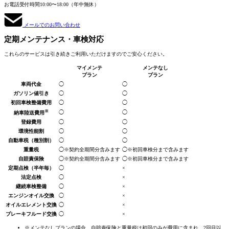
お電話受付時間
10:00〜18:00（年中無休）
メールでのお問い合わせ
定期メンテナンス
・車検対応
これらのサービスは引き続きご利用いただけますのでご安心ください。
マイメンテ
メンテなし
プラン
プラン
車両代金
◯
◯
ガソリン値引き
◯
◯
初回車検整備費用
◯
◯
※
◯
◯
納車陸送費用
登録費用
◯
◯
環境性能割
◯
◯
自動車税
（種別割）
◯
◯
重量税
◯
※契約全期間分
含みます
◯
※初回車検分まで
含みます
自賠責保険
◯
※契約全期間分
含みます
◯
※初回車検分まで
含みます
定期点検
（半年毎）
◯
×
法定点検
◯
×
継続車検整備
◯
×
エンジンオイル交換
◯
×
オイルエレメント交換
◯
×
ブレーキフルード交換
◯
×
※メンテなしプランの場合、自賠責保険と重量税は初回のみが費用に含まれ、2回目以