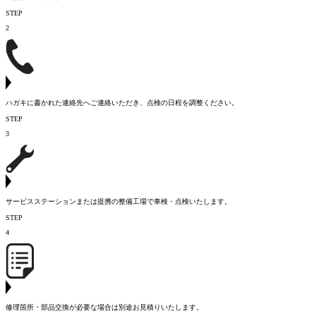
STEP
2
ハガキに書かれた連絡先へご連絡いただき、点検の日程を調整ください。
STEP
3
サービスステーションまたは提携の整備工場で車検・点検いたします。
STEP
4
修理箇所・部品交換が必要な場合は別途お見積りいたします。