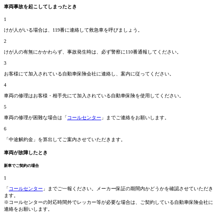
車両事故を起こしてしまったとき
1
けが人がいる場合は、119番に連絡して救急車を呼びましょう。
2
けが人の有無にかかわらず、事故発生時は、必ず警察に110番通報してください。
3
お客様にて加入されている自動車保険会社に連絡し、案内に従ってください。
4
車両の修理はお客様・相手先にて加入されている自動車保険を使用してください。
5
車両の修理が困難な場合は「
コールセンター
」までご連絡をお願いします。
6
「中途解約金」を算出してご案内させていただきます。
車両が故障したとき
新車でご契約の場合
1
「
コールセンター
」までご一報ください。メーカー保証の期間内かどうかを確認させていただき
ます。
※コールセンターの対応時間外でレッカー等が必要な場合は、ご契約している自動車保険会社に
連絡をお願いします。