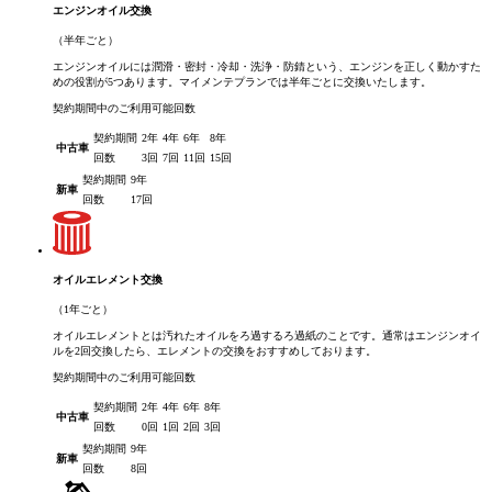
エンジンオイル交換
（半年ごと）
エンジンオイルには潤滑・密封・冷却・洗浄・防錆という、エンジンを正しく動かすた
めの役割が5つあります。マイメンテプランでは半年ごとに交換いたします。
契約期間中のご利用可能回数
契約期間
2年
4年
6年
8年
中古車
回数
3回
7回
11回
15回
契約期間
9年
新車
回数
17回
オイルエレメント交換
（1年ごと）
オイルエレメントとは汚れたオイルをろ過するろ過紙のことです。通常はエンジンオイ
ルを2回交換したら、エレメントの交換をおすすめしております。
契約期間中のご利用可能回数
契約期間
2年
4年
6年
8年
中古車
回数
0回
1回
2回
3回
契約期間
9年
新車
回数
8回