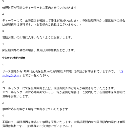
3
修理対応が可能なディーラーをご案内させていただきます
4
ディーラーにて、故障原因を確認して修理を実施いたします。
※保証期間内かつ限度額内の場合
は修理費用は無料です。
（お客様のご負担はございません。）
3
普段お使いの工場に入庫いただくようにお願いします。
4
保証期間外の修理の場合、費用はお客様負担となります。
中古車でご契約の場合
1
リース開始から1年間（延長保証加入のお客様は2年間）は保証が付帯されていますので、 「
コ
ールセンター
」までご一報ください。
2
コールセンターにて保証期間
内
または、保証期間
外
のどちらか確認させていただきます。
※コールセンターの対応時間外でレッカー等が必要な場合は、ご契約している自動車保険会社に
連絡をお願いします。
3
修理対応が可能な工場をご案内させていただきます
4
工場にて、故障原因を確認して修理を実施いたします。
※保証期間内かつ限度額内の場合は修理
費用は無料です。
（お客様のご負担はございません。）