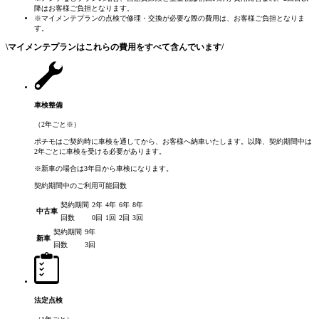
降はお客様ご負担となります。
※マイメンテプランの点検で修理・交換が必要な際の費用は、お客様ご負担となりま
す。
\
マイメンテプランはこれらの費用をすべて含んでいます
/
車検整備
（2年ごと
※
）
ポチモはご契約時に車検を通してから、お客様へ納車いたします。以降、契約期間中は
2年ごとに車検を受ける必要があります。
※新車の場合は3年目から車検になります。
契約期間中のご利用可能回数
契約期間
2年
4年
6年
8年
中古車
回数
0回
1回
2回
3回
契約期間
9年
新車
回数
3回
法定点検