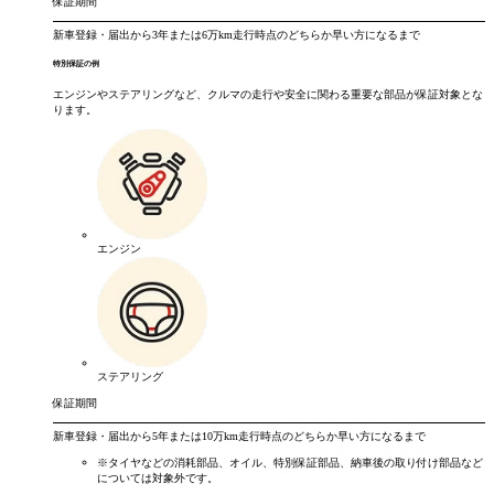
保証期間
新車登録・届出から
3年
または
6万km
走行時点のどちらか早い方になるまで
特別保証の例
エンジンやステアリングなど、クルマの走行や安全に関わる重要な部品が保証対象とな
ります。
エンジン
ステアリング
保証期間
新車登録・届出から
5年
または
10万km
走行時点のどちらか早い方になるまで
※タイヤなどの消耗部品、オイル、特別保証部品、納車後の取り付け部品など
については対象外です。