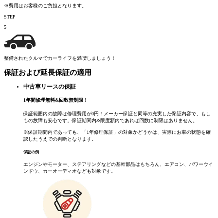
※費用はお客様のご負担となります。
STEP
5
整備されたクルマでカーライフを満喫しましょう！
保証および延長保証の適用
中古車リースの保証
1
年間修理無料
&
回数無制限！
保証範囲内の故障は修理費用が0円！メーカー保証と同等の充実した保証内容で、もし
もの故障も安心です。保証期間内&限度額内であれば回数に制限はありません。
※保証期間内であっても、「1年修理保証」の対象かどうかは、実際にお車の状態を確
認したうえでの判断となります。
保証の例
エンジンやモーター、ステアリングなどの基幹部品はもちろん、エアコン、パワーウイ
ンドウ、カーオーディオなども対象です。