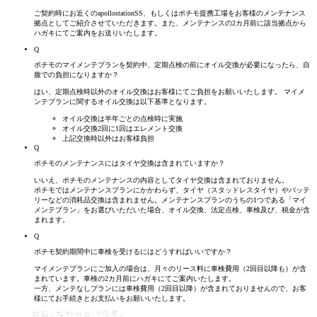
ご契約時にお近くのapollostationSS、もしくはポチモ提携工場をお客様のメンテナンス
拠点としてご紹介させていただきます。また、メンテナンスの2カ月前に該当拠点から
ハガキにてご案内をお送りいたします。
Q
ポチモのマイメンテプランを契約中、定期点検の前にオイル交換が必要になったら、自
腹での
負担に
なりますか？
はい、定期点検時以外のオイル交換はお客様にてご負担をお願いいたします。 マイメ
ンテプランに関するオイル交換は以下基準となります。
オイル交換は半年ごとの点検時に実施
オイル交換2回に1回はエレメント交換
上記交換時以外はお客様負担
Q
ポチモのメンテナンスにはタイヤ交換は含まれていますか？
いいえ、ポチモのメンテナンスの内容としてタイヤ交換は含まれておりません。
ポチモではメンテナンスプランにかかわらず、タイヤ（スタッドレスタイヤ）やバッテ
リーなどの消耗品交換は含まれません。メンテナンスプランのうちの1つである「マイ
メンテプラン」をお選びいただいた場合、オイル交換、法定点検、車検及び、税金が含
まれます。
Q
ポチモ契約期間中に車検を受けるにはどうすればいいですか？
マイメンテプランにご加入の場合は、月々のリース料に車検費用（2回目以降も）が含
まれています。車検の2カ月前にハガキにてご案内いたします。
一方、メンテなしプランには車検費用（2回目以降）が含まれておりませんので、お客
様にてお手続きとお支払いをお願いいたします。