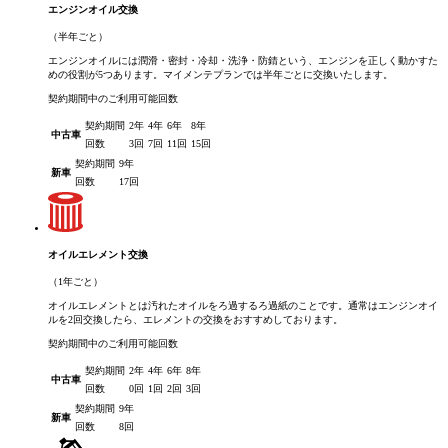
エンジンオイル交換
（半年ごと）
エンジンオイルには潤滑・密封・冷却・洗浄・防錆という、エンジンを正しく動かすた
めの役割が5つあります。マイメンテプランでは半年ごとに交換いたします。
契約期間中のご利用可能回数
契約期間
2年
4年
6年
8年
中古車
回数
3回
7回
11回
15回
契約期間
9年
新車
回数
17回
オイルエレメント交換
（1年ごと）
オイルエレメントとは汚れたオイルをろ過するろ過紙のことです。通常はエンジンオイ
ルを2回交換したら、エレメントの交換をおすすめしております。
契約期間中のご利用可能回数
契約期間
2年
4年
6年
8年
中古車
回数
0回
1回
2回
3回
契約期間
9年
新車
回数
8回