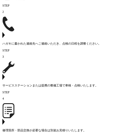
STEP
2
ハガキに書かれた連絡先へご連絡いただき、点検の日程を調整ください。
STEP
3
サービスステーションまたは提携の整備工場で車検・点検いたします。
STEP
4
修理箇所・部品交換が必要な場合は別途お見積りいたします。