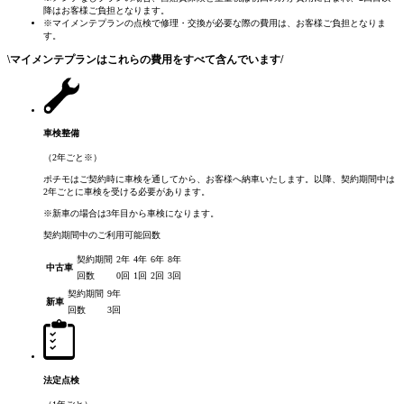
降はお客様ご負担となります。
※マイメンテプランの点検で修理・交換が必要な際の費用は、お客様ご負担となりま
す。
\
マイメンテプランはこれらの費用をすべて含んでいます
/
車検整備
（2年ごと
※
）
ポチモはご契約時に車検を通してから、お客様へ納車いたします。以降、契約期間中は
2年ごとに車検を受ける必要があります。
※新車の場合は3年目から車検になります。
契約期間中のご利用可能回数
契約期間
2年
4年
6年
8年
中古車
回数
0回
1回
2回
3回
契約期間
9年
新車
回数
3回
法定点検