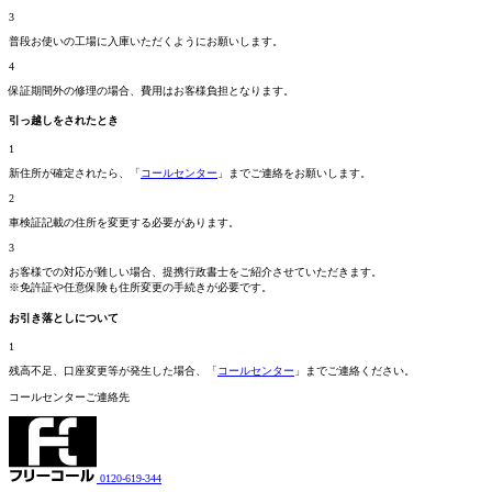
3
普段お使いの工場に入庫いただくようにお願いします。
4
保証期間外の修理の場合、費用はお客様負担となります。
引っ越しをされたとき
1
新住所が確定されたら、「
コールセンター
」までご連絡をお願いします。
2
車検証記載の住所を変更する必要があります。
3
お客様での対応が難しい場合、提携行政書士をご紹介させていただきます。
※免許証や任意保険も住所変更の手続きが必要です。
お引き落としについて
1
残高不足、口座変更等が発生した場合、「
コールセンター
」までご連絡ください。
コールセンターご連絡先
0120-619-344