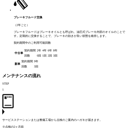
ブレーキフルード交換
（2年ごと）
ブレーキフルードはブレーキオイルとも呼ばれ、油圧式ブレーキ内部のオイルのことで
す。定期的に交換することで、ブレーキの効きが良い状態を維持します。
契約期間中のご利用可能回数
契約期間
2年
4年
6年
8年
中古車
回数
0回
1回
2回
3回
契約期間
9年
新車
回数
3回
メンテナンスの流れ
STEP
1
サービスステーションまたは整備工場から点検のご案内のハガキが届きます。
※点検の2ヶ月前