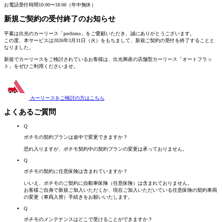
お電話受付時間
10:00〜18:00（年中無休）
新規ご契約の受付終了
のお知らせ
平素は出光のカーリース「pochimo」をご愛顧いただき、誠にありがとうございます。
この度、本サービスは2026年3月31日（火）をもちまして、新規ご契約の受付を終了することと
なりました。
新規でカーリースをご検討されているお客様は、
出光興産の店舗型カーリース「オートフラッ
ト」
をぜひご利用くださいませ。
カーリースをご検討の方は
こちら
よくあるご質問
Q
ポチモの契約プランは途中で変更できますか？
恐れ入りますが、ポチモ契約中の契約プランの変更は承っておりません。
Q
ポチモの契約に任意保険は含まれていますか？
いいえ、ポチモのご契約に自動車保険（任意保険）は含まれておりません。
お客様ご自身で新規ご加入いただくか、現在ご加入いただいている任意保険の契約車両
の変更（車両入替）手続きをお願いいたします。
Q
ポチモのメンテナンスはどこで受けることができますか？