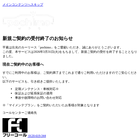
メインコンテンツへスキップ
新規ご契約の受付終了
のお知らせ
平素は出光のカーリース「pochimo」をご愛顧いただき、誠にありがとうございます。
この度、本サービスは2026年3月31日(火)をもちまして、新規ご契約の受付を終了することとなり
ました。
現在ご契約中のお客様へ
すでにご利用中のお客様は、
ご契約満了までこれまで通りご利用いただけます
のでご安心くださ
い。
以下のサービスも、引き続きご提供いたします。
定期メンテナンス・車検対応
※
保証および延長保証の適用
事故や故障時のお問い合わせ対応
※「マイメンテプラン」をご契約いただいたお客様が対象となります
コールセンターご連絡先
0120-619-344