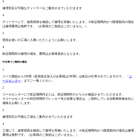
3
修理対応が可能なディーラーをご案内させていただきます
4
ディーラーにて、故障原因を確認して修理を実施いたします。
※保証期間内かつ限度額内の場合
は修理費用は無料です。
（お客様のご負担はございません。）
3
普段お使いの工場に入庫いただくようにお願いします。
4
保証期間外の修理の場合、費用はお客様負担となります。
中古車でご契約の場合
1
リース開始から1年間（延長保証加入のお客様は2年間）は保証が付帯されていますので、 「
コ
ールセンター
」までご一報ください。
2
コールセンターにて保証期間
内
または、保証期間
外
のどちらか確認させていただきます。
※コールセンターの対応時間外でレッカー等が必要な場合は、ご契約している自動車保険会社に
連絡をお願いします。
3
修理対応が可能な工場をご案内させていただきます
4
工場にて、故障原因を確認して修理を実施いたします。
※保証期間内かつ限度額内の場合は修理
費用は無料です。
（お客様のご負担はございません。）