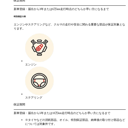
保証期間
新車登録・届出から
3年
または
6万km
走行時点のどちらか早い方になるまで
特別保証の例
エンジンやステアリングなど、クルマの走行や安全に関わる重要な部品が保証対象とな
ります。
エンジン
ステアリング
保証期間
新車登録・届出から
5年
または
10万km
走行時点のどちらか早い方になるまで
※タイヤなどの消耗部品、オイル、特別保証部品、納車後の取り付け部品など
については対象外です。