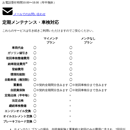
お電話受付時間
10:00〜18:00（年中無休）
メールでのお問い合わせ
定期メンテナンス
・車検対応
これらのサービスは引き続きご利用いただけますのでご安心ください。
マイメンテ
メンテなし
プラン
プラン
車両代金
◯
◯
ガソリン値引き
◯
◯
初回車検整備費用
◯
◯
※
◯
◯
納車陸送費用
登録費用
◯
◯
環境性能割
◯
◯
自動車税
（種別割）
◯
◯
重量税
◯
※契約全期間分
含みます
◯
※初回車検分まで
含みます
自賠責保険
◯
※契約全期間分
含みます
◯
※初回車検分まで
含みます
定期点検
（半年毎）
◯
×
法定点検
◯
×
継続車検整備
◯
×
エンジンオイル交換
◯
×
オイルエレメント交換
◯
×
ブレーキフルード交換
◯
×
※メンテなしプランの場合、自賠責保険と重量税は初回のみが費用に含まれ、2回目以