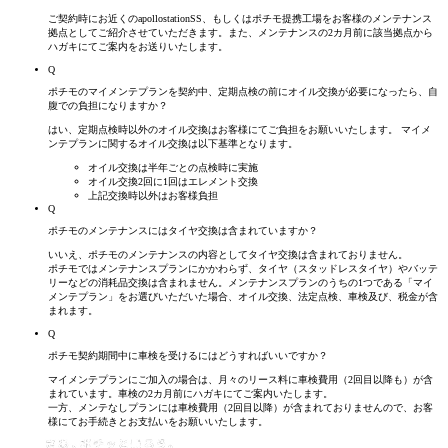
ご契約時にお近くのapollostationSS、もしくはポチモ提携工場をお客様のメンテナンス
拠点としてご紹介させていただきます。また、メンテナンスの2カ月前に該当拠点から
ハガキにてご案内をお送りいたします。
Q
ポチモのマイメンテプランを契約中、定期点検の前にオイル交換が必要になったら、自
腹での
負担に
なりますか？
はい、定期点検時以外のオイル交換はお客様にてご負担をお願いいたします。 マイメ
ンテプランに関するオイル交換は以下基準となります。
オイル交換は半年ごとの点検時に実施
オイル交換2回に1回はエレメント交換
上記交換時以外はお客様負担
Q
ポチモのメンテナンスにはタイヤ交換は含まれていますか？
いいえ、ポチモのメンテナンスの内容としてタイヤ交換は含まれておりません。
ポチモではメンテナンスプランにかかわらず、タイヤ（スタッドレスタイヤ）やバッテ
リーなどの消耗品交換は含まれません。メンテナンスプランのうちの1つである「マイ
メンテプラン」をお選びいただいた場合、オイル交換、法定点検、車検及び、税金が含
まれます。
Q
ポチモ契約期間中に車検を受けるにはどうすればいいですか？
マイメンテプランにご加入の場合は、月々のリース料に車検費用（2回目以降も）が含
まれています。車検の2カ月前にハガキにてご案内いたします。
一方、メンテなしプランには車検費用（2回目以降）が含まれておりませんので、お客
様にてお手続きとお支払いをお願いいたします。