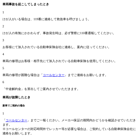
車両事故を起こしてしまったとき
1
けが人がいる場合は、119番に連絡して救急車を呼びましょう。
2
けが人の有無にかかわらず、事故発生時は、必ず警察に110番通報してください。
3
お客様にて加入されている自動車保険会社に連絡し、案内に従ってください。
4
車両の修理はお客様・相手先にて加入されている自動車保険を使用してください。
5
車両の修理が困難な場合は「
コールセンター
」までご連絡をお願いします。
6
「中途解約金」を算出してご案内させていただきます。
車両が故障したとき
新車でご契約の場合
1
「
コールセンター
」までご一報ください。メーカー保証の期間内かどうかを確認させていただき
ます。
※コールセンターの対応時間外でレッカー等が必要な場合は、ご契約している自動車保険会社に
連絡をお願いします。