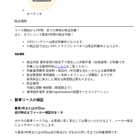
オーディオ
保証期間
リース開始から
1年間
、全ての車両が保証対象！
また、オプションで
最長2年間
の保証可能！
※EVバッテリーは保証対象外となります。
※純正品ではないETC,ドライブレコーダーは保証対象外となります。
保証概要
保証内容
通常使用の状況下で発生した作動不要（自然故障）が対象です。
対象となる修理内容は
こちら
をご覧ください。
対象修理費用
技術料＋部品代（外注費を含む）からなる修理費用
保証限度額
車両価格（＝本体＋オプション＋消費前）までです。
延長保証に加入した場合も限度額は変わりません。
保証修理
可能な回数
無制限（限度額まで）
修理提供場所
全国のapollostaionの加盟サービスステーション
新車リースの保証
最長
5
年
または
10
万km
走行時点まで
メーカー保証付き！
※
ポチモの新車リースでは、お客様に長く安心してお乗りいただけるよう、メーカー保証
によりサポートをいたします。
※最長5年間または10万km走行時点のいずれかの早い方までが対象期間です。