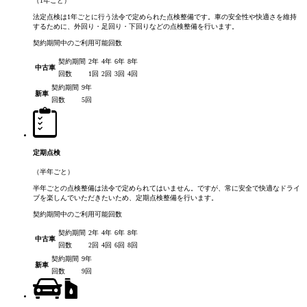
（1年ごと）
法定点検は1年ごとに行う法令で定められた点検整備です。車の安全性や快適さを維持
するために、外回り・足回り・下回りなどの点検整備を行います。
契約期間中のご利用可能回数
契約期間
2年
4年
6年
8年
中古車
回数
1回
2回
3回
4回
契約期間
9年
新車
回数
5回
定期点検
（半年ごと）
半年ごとの点検整備は法令で定められてはいません。ですが、常に安全で快適なドライ
ブを楽しんでいただきたいため、定期点検整備を行います。
契約期間中のご利用可能回数
契約期間
2年
4年
6年
8年
中古車
回数
2回
4回
6回
8回
契約期間
9年
新車
回数
9回