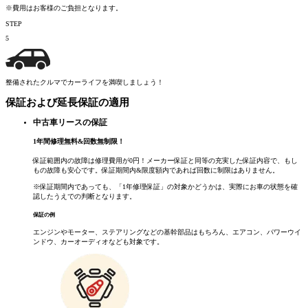
※費用はお客様のご負担となります。
STEP
5
整備されたクルマでカーライフを満喫しましょう！
保証および延長保証の適用
中古車リースの保証
1
年間修理無料
&
回数無制限！
保証範囲内の故障は修理費用が0円！メーカー保証と同等の充実した保証内容で、もし
もの故障も安心です。保証期間内&限度額内であれば回数に制限はありません。
※保証期間内であっても、「1年修理保証」の対象かどうかは、実際にお車の状態を確
認したうえでの判断となります。
保証の例
エンジンやモーター、ステアリングなどの基幹部品はもちろん、エアコン、パワーウイ
ンドウ、カーオーディオなども対象です。