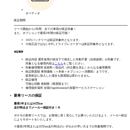
オーディオ
保証期間
リース開始から
1年間
、全ての車両が保証対象！
また、オプションで
最長2年間
の保証可能！
※EVバッテリーは保証対象外となります。
※純正品ではないETC,ドライブレコーダーは保証対象外となります。
保証概要
保証内容
通常使用の状況下で発生した作動不要（自然故障）が対象です。
対象となる修理内容は
こちら
をご覧ください。
対象修理費用
技術料＋部品代（外注費を含む）からなる修理費用
保証限度額
車両価格（＝本体＋オプション＋消費前）までです。
延長保証に加入した場合も限度額は変わりません。
保証修理
可能な回数
無制限（限度額まで）
修理提供場所
全国のapollostaionの加盟サービスステーション
新車リースの保証
最長
5
年
または
10
万km
走行時点まで
メーカー保証付き！
※
ポチモの新車リースでは、お客様に長く安心してお乗りいただけるよう、メーカー保証
によりサポートをいたします。
※最長5年間または10万km走行時点のいずれかの早い方までが対象期間です。