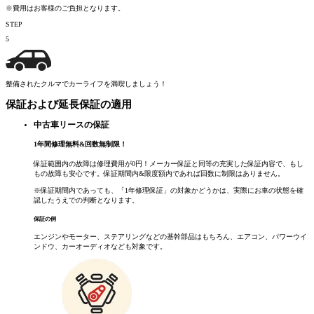
※費用はお客様のご負担となります。
STEP
5
整備されたクルマでカーライフを満喫しましょう！
保証および延長保証の適用
中古車リースの保証
1
年間修理無料
&
回数無制限！
保証範囲内の故障は修理費用が0円！メーカー保証と同等の充実した保証内容で、もし
もの故障も安心です。保証期間内&限度額内であれば回数に制限はありません。
※保証期間内であっても、「1年修理保証」の対象かどうかは、実際にお車の状態を確
認したうえでの判断となります。
保証の例
エンジンやモーター、ステアリングなどの基幹部品はもちろん、エアコン、パワーウイ
ンドウ、カーオーディオなども対象です。