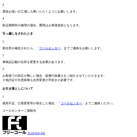
3
普段お使いの工場に入庫いただくようにお願いします。
4
保証期間外の修理の場合、費用はお客様負担となります。
引っ越しをされたとき
1
新住所が確定されたら、「
コールセンター
」までご連絡をお願いします。
2
車検証記載の住所を変更する必要があります。
3
お客様での対応が難しい場合、提携行政書士をご紹介させていただきます。
※免許証や任意保険も住所変更の手続きが必要です。
お引き落としについて
1
残高不足、口座変更等が発生した場合、「
コールセンター
」までご連絡ください。
コールセンターご連絡先
0120-619-344