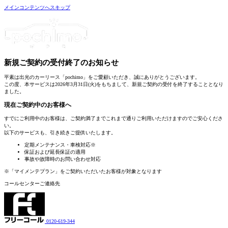
メインコンテンツへスキップ
新規ご契約の受付終了
のお知らせ
平素は出光のカーリース「pochimo」をご愛顧いただき、誠にありがとうございます。
この度、本サービスは2026年3月31日(火)をもちまして、新規ご契約の受付を終了することとなり
ました。
現在ご契約中のお客様へ
すでにご利用中のお客様は、
ご契約満了までこれまで通りご利用いただけます
のでご安心くださ
い。
以下のサービスも、引き続きご提供いたします。
定期メンテナンス・車検対応
※
保証および延長保証の適用
事故や故障時のお問い合わせ対応
※「マイメンテプラン」をご契約いただいたお客様が対象となります
コールセンターご連絡先
0120-619-344