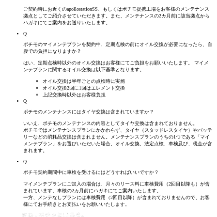
ご契約時にお近くのapollostationSS、もしくはポチモ提携工場をお客様のメンテナンス
拠点としてご紹介させていただきます。また、メンテナンスの2カ月前に該当拠点から
ハガキにてご案内をお送りいたします。
Q
ポチモのマイメンテプランを契約中、定期点検の前にオイル交換が必要になったら、自
腹での
負担に
なりますか？
はい、定期点検時以外のオイル交換はお客様にてご負担をお願いいたします。 マイメ
ンテプランに関するオイル交換は以下基準となります。
オイル交換は半年ごとの点検時に実施
オイル交換2回に1回はエレメント交換
上記交換時以外はお客様負担
Q
ポチモのメンテナンスにはタイヤ交換は含まれていますか？
いいえ、ポチモのメンテナンスの内容としてタイヤ交換は含まれておりません。
ポチモではメンテナンスプランにかかわらず、タイヤ（スタッドレスタイヤ）やバッテ
リーなどの消耗品交換は含まれません。メンテナンスプランのうちの1つである「マイ
メンテプラン」をお選びいただいた場合、オイル交換、法定点検、車検及び、税金が含
まれます。
Q
ポチモ契約期間中に車検を受けるにはどうすればいいですか？
マイメンテプランにご加入の場合は、月々のリース料に車検費用（2回目以降も）が含
まれています。車検の2カ月前にハガキにてご案内いたします。
一方、メンテなしプランには車検費用（2回目以降）が含まれておりませんので、お客
様にてお手続きとお支払いをお願いいたします。