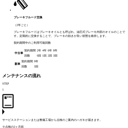
ブレーキフルード交換
（2年ごと）
ブレーキフルードはブレーキオイルとも呼ばれ、油圧式ブレーキ内部のオイルのことで
す。定期的に交換することで、ブレーキの効きが良い状態を維持します。
契約期間中のご利用可能回数
契約期間
2年
4年
6年
8年
中古車
回数
0回
1回
2回
3回
契約期間
9年
新車
回数
3回
メンテナンスの流れ
STEP
1
サービスステーションまたは整備工場から点検のご案内のハガキが届きます。
※点検の2ヶ月前