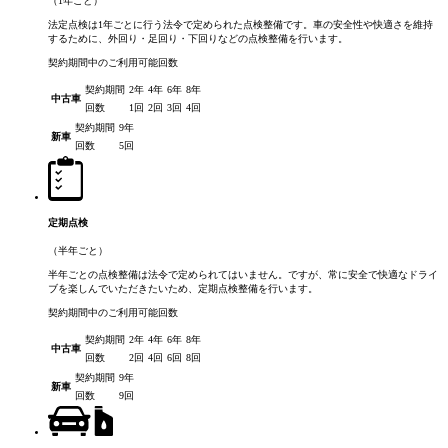
（1年ごと）
法定点検は1年ごとに行う法令で定められた点検整備です。車の安全性や快適さを維持
するために、外回り・足回り・下回りなどの点検整備を行います。
契約期間中のご利用可能回数
契約期間
2年
4年
6年
8年
中古車
回数
1回
2回
3回
4回
契約期間
9年
新車
回数
5回
定期点検
（半年ごと）
半年ごとの点検整備は法令で定められてはいません。ですが、常に安全で快適なドライ
ブを楽しんでいただきたいため、定期点検整備を行います。
契約期間中のご利用可能回数
契約期間
2年
4年
6年
8年
中古車
回数
2回
4回
6回
8回
契約期間
9年
新車
回数
9回