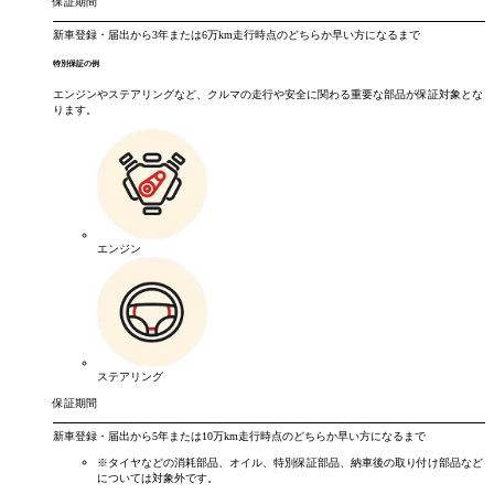
保証期間
新車登録・届出から
3年
または
6万km
走行時点のどちらか早い方になるまで
特別保証の例
エンジンやステアリングなど、クルマの走行や安全に関わる重要な部品が保証対象とな
ります。
エンジン
ステアリング
保証期間
新車登録・届出から
5年
または
10万km
走行時点のどちらか早い方になるまで
※タイヤなどの消耗部品、オイル、特別保証部品、納車後の取り付け部品など
については対象外です。