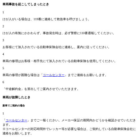
車両事故を起こしてしまったとき
1
けが人がいる場合は、119番に連絡して救急車を呼びましょう。
2
けが人の有無にかかわらず、事故発生時は、必ず警察に110番通報してください。
3
お客様にて加入されている自動車保険会社に連絡し、案内に従ってください。
4
車両の修理はお客様・相手先にて加入されている自動車保険を使用してください。
5
車両の修理が困難な場合は「
コールセンター
」までご連絡をお願いします。
6
「中途解約金」を算出してご案内させていただきます。
車両が故障したとき
新車でご契約の場合
1
「
コールセンター
」までご一報ください。メーカー保証の期間内かどうかを確認させていただき
ます。
※コールセンターの対応時間外でレッカー等が必要な場合は、ご契約している自動車保険会社に
連絡をお願いします。