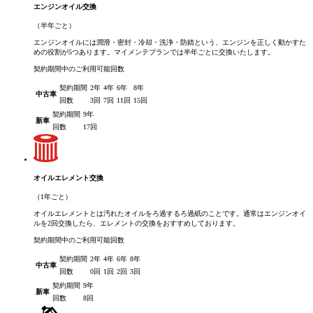
エンジンオイル交換
（半年ごと）
エンジンオイルには潤滑・密封・冷却・洗浄・防錆という、エンジンを正しく動かすた
めの役割が5つあります。マイメンテプランでは半年ごとに交換いたします。
契約期間中のご利用可能回数
契約期間
2年
4年
6年
8年
中古車
回数
3回
7回
11回
15回
契約期間
9年
新車
回数
17回
オイルエレメント交換
（1年ごと）
オイルエレメントとは汚れたオイルをろ過するろ過紙のことです。通常はエンジンオイ
ルを2回交換したら、エレメントの交換をおすすめしております。
契約期間中のご利用可能回数
契約期間
2年
4年
6年
8年
中古車
回数
0回
1回
2回
3回
契約期間
9年
新車
回数
8回