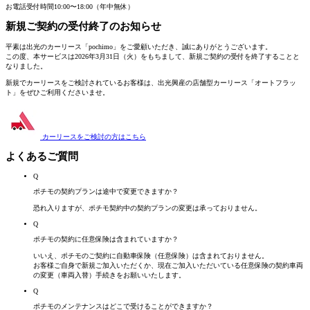
お電話受付時間
10:00〜18:00（年中無休）
新規ご契約の受付終了
のお知らせ
平素は出光のカーリース「pochimo」をご愛顧いただき、誠にありがとうございます。
この度、本サービスは2026年3月31日（火）をもちまして、新規ご契約の受付を終了することと
なりました。
新規でカーリースをご検討されているお客様は、
出光興産の店舗型カーリース「オートフラッ
ト」
をぜひご利用くださいませ。
カーリースをご検討の方は
こちら
よくあるご質問
Q
ポチモの契約プランは途中で変更できますか？
恐れ入りますが、ポチモ契約中の契約プランの変更は承っておりません。
Q
ポチモの契約に任意保険は含まれていますか？
いいえ、ポチモのご契約に自動車保険（任意保険）は含まれておりません。
お客様ご自身で新規ご加入いただくか、現在ご加入いただいている任意保険の契約車両
の変更（車両入替）手続きをお願いいたします。
Q
ポチモのメンテナンスはどこで受けることができますか？