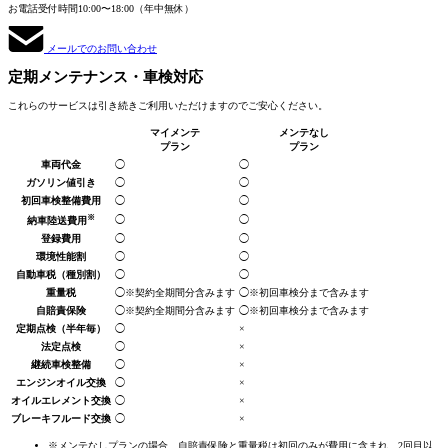
お電話受付時間
10:00〜18:00（年中無休）
メールでのお問い合わせ
定期メンテナンス
・車検対応
これらのサービスは引き続きご利用いただけますのでご安心ください。
マイメンテ
メンテなし
プラン
プラン
車両代金
◯
◯
ガソリン値引き
◯
◯
初回車検整備費用
◯
◯
※
◯
◯
納車陸送費用
登録費用
◯
◯
環境性能割
◯
◯
自動車税
（種別割）
◯
◯
重量税
◯
※契約全期間分
含みます
◯
※初回車検分まで
含みます
自賠責保険
◯
※契約全期間分
含みます
◯
※初回車検分まで
含みます
定期点検
（半年毎）
◯
×
法定点検
◯
×
継続車検整備
◯
×
エンジンオイル交換
◯
×
オイルエレメント交換
◯
×
ブレーキフルード交換
◯
×
※メンテなしプランの場合、自賠責保険と重量税は初回のみが費用に含まれ、2回目以