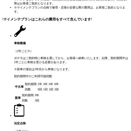
降はお客様ご負担となります。
※マイメンテプランの点検で修理・交換が必要な際の費用は、お客様ご負担となりま
す。
\
マイメンテプランはこれらの費用をすべて含んでいます
/
車検整備
（2年ごと
※
）
ポチモはご契約時に車検を通してから、お客様へ納車いたします。以降、契約期間中は
2年ごとに車検を受ける必要があります。
※新車の場合は3年目から車検になります。
契約期間中のご利用可能回数
契約期間
2年
4年
6年
8年
中古車
回数
0回
1回
2回
3回
契約期間
9年
新車
回数
3回
法定点検