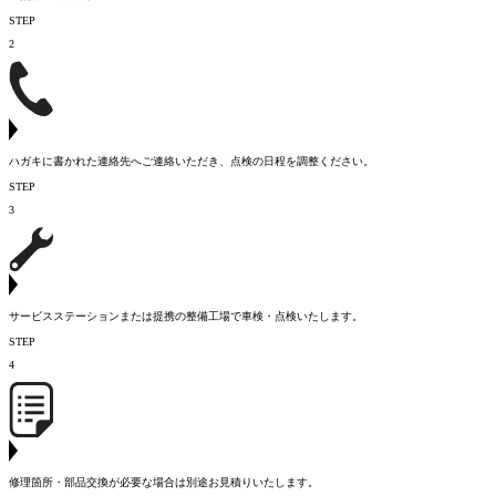
STEP
2
ハガキに書かれた連絡先へご連絡いただき、点検の日程を調整ください。
STEP
3
サービスステーションまたは提携の整備工場で車検・点検いたします。
STEP
4
修理箇所・部品交換が必要な場合は別途お見積りいたします。