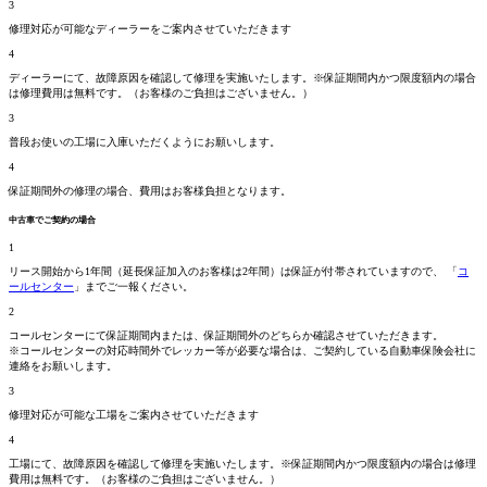
3
修理対応が可能なディーラーをご案内させていただきます
4
ディーラーにて、故障原因を確認して修理を実施いたします。
※保証期間内かつ限度額内の場合
は修理費用は無料です。
（お客様のご負担はございません。）
3
普段お使いの工場に入庫いただくようにお願いします。
4
保証期間外の修理の場合、費用はお客様負担となります。
中古車でご契約の場合
1
リース開始から1年間（延長保証加入のお客様は2年間）は保証が付帯されていますので、 「
コ
ールセンター
」までご一報ください。
2
コールセンターにて保証期間
内
または、保証期間
外
のどちらか確認させていただきます。
※コールセンターの対応時間外でレッカー等が必要な場合は、ご契約している自動車保険会社に
連絡をお願いします。
3
修理対応が可能な工場をご案内させていただきます
4
工場にて、故障原因を確認して修理を実施いたします。
※保証期間内かつ限度額内の場合は修理
費用は無料です。
（お客様のご負担はございません。）